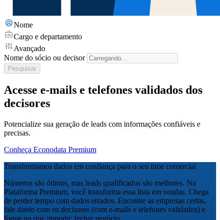
Nome
Cargo e departamento
Avançado
Nome do sócio ou decisor
Pesquisar
Acesse e-mails e telefones validados dos
decisores
Potencialize sua geração de leads com informações confiáveis e
precisas.
Conheça Econodata Premium
Transformamos dados em confiança para o seu time comercial
Números são ótimos, mas leads qualificados são melhores. Na
Plataforma Premium, você transforma essa lista em vendas. Chega
de perder tempo com dados errados. Encontre as empresas certas,
fale direto com os decisores (com e-mails e telefones validados) e
foque no que importa: fechar negócio.