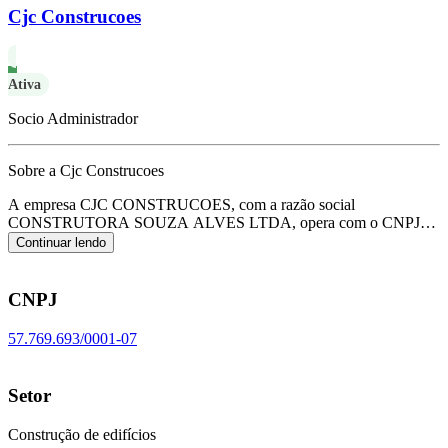
Cjc Construcoes
Ativa
Socio Administrador
Sobre a Cjc Construcoes
A empresa CJC CONSTRUCOES, com a razão social
CONSTRUTORA SOUZA ALVES LTDA, opera com o CNPJ
57.769.693/0001-07 e tem sua sede localizada em Sena
Continuar lendo
Madureira/AC.
Seu foco principal de atuação é de construção de
edifícios, de acordo com o código CNAE F-4120-4/00.
CNPJ
57.769.693/0001-07
Setor
Construção de edifícios