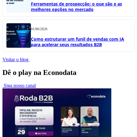
Ferramentas de prospecção: o que são e as
melhores opções no mercado
01/06/2026
Como estruturar um funil de vendas com IA
para acelerar seus resultados B2B
Visitar o blog
Dê o play na Econodata
Siga nosso canal