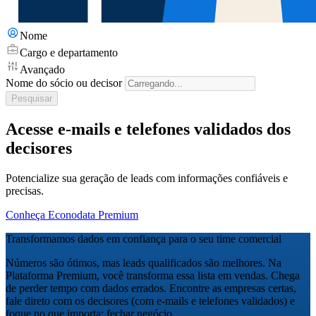
Nome
Cargo e departamento
Avançado
Nome do sócio ou decisor
Pesquisar
Acesse e-mails e telefones validados dos
decisores
Potencialize sua geração de leads com informações confiáveis e
precisas.
Conheça Econodata Premium
Transformamos dados em confiança para o seu time comercial
Números são ótimos, mas leads qualificados são melhores. Na
Plataforma Premium, você transforma essa lista em vendas. Chega
de perder tempo com dados errados. Encontre as empresas certas,
fale direto com os decisores (com e-mails e telefones validados) e
foque no que importa: fechar negócio.