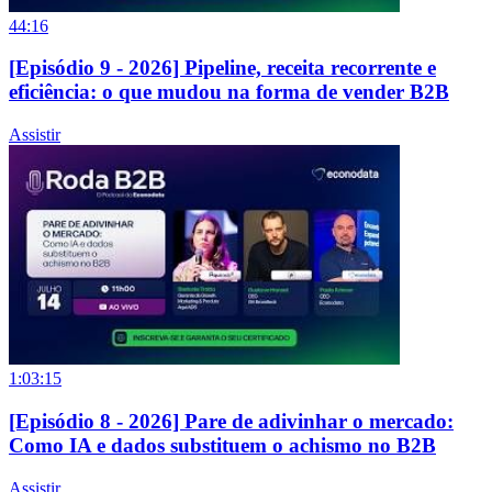
44:16
[Episódio 9 - 2026] Pipeline, receita recorrente e
eficiência: o que mudou na forma de vender B2B
Assistir
1:03:15
[Episódio 8 - 2026] Pare de adivinhar o mercado:
Como IA e dados substituem o achismo no B2B
Assistir