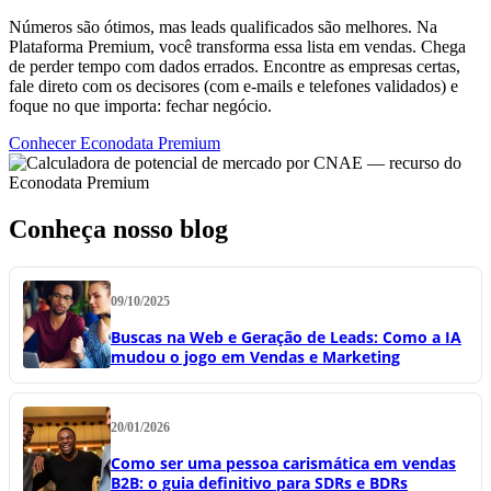
Números são ótimos, mas leads qualificados são melhores. Na
Plataforma Premium, você transforma essa lista em vendas. Chega
de perder tempo com dados errados. Encontre as empresas certas,
fale direto com os decisores (com e-mails e telefones validados) e
foque no que importa: fechar negócio.
Conhecer Econodata Premium
Conheça nosso blog
09/10/2025
Buscas na Web e Geração de Leads: Como a IA
mudou o jogo em Vendas e Marketing
20/01/2026
Como ser uma pessoa carismática em vendas
B2B: o guia definitivo para SDRs e BDRs