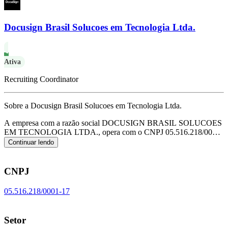
Docusign Brasil Solucoes em Tecnologia Ltda.
Ativa
Recruiting Coordinator
Sobre a Docusign Brasil Solucoes em Tecnologia Ltda.
A empresa com a razão social DOCUSIGN BRASIL SOLUCOES
EM TECNOLOGIA LTDA., opera com o CNPJ 05.516.218/0001-
17 e tem sua sede localizada em Sao Paulo/SP.
Seu foco principal de
Continuar lendo
atuação é de consultoria em tecnologia da informação, de acordo
com o código CNAE J-6204-0/00.
CNPJ
05.516.218/0001-17
Setor