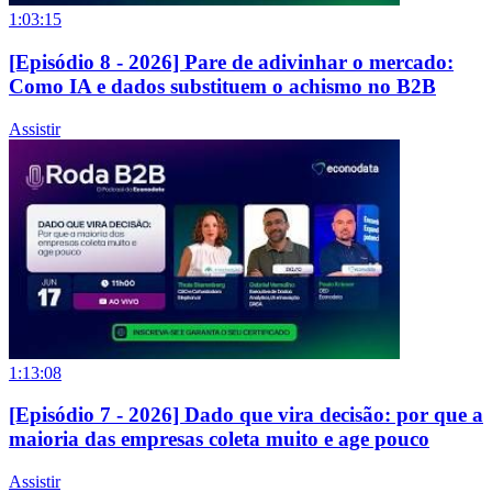
1:03:15
[Episódio 8 - 2026] Pare de adivinhar o mercado:
Como IA e dados substituem o achismo no B2B
Assistir
1:13:08
[Episódio 7 - 2026] Dado que vira decisão: por que a
maioria das empresas coleta muito e age pouco
Assistir