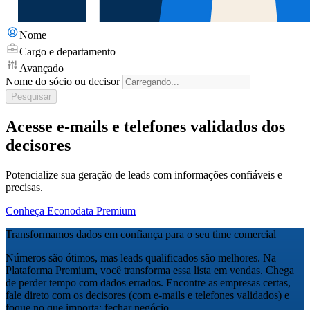
Nome
Cargo e departamento
Avançado
Nome do sócio ou decisor
Pesquisar
Acesse e-mails e telefones validados dos
decisores
Potencialize sua geração de leads com informações confiáveis e
precisas.
Conheça Econodata Premium
Transformamos dados em confiança para o seu time comercial
Números são ótimos, mas leads qualificados são melhores. Na
Plataforma Premium, você transforma essa lista em vendas. Chega
de perder tempo com dados errados. Encontre as empresas certas,
fale direto com os decisores (com e-mails e telefones validados) e
foque no que importa: fechar negócio.