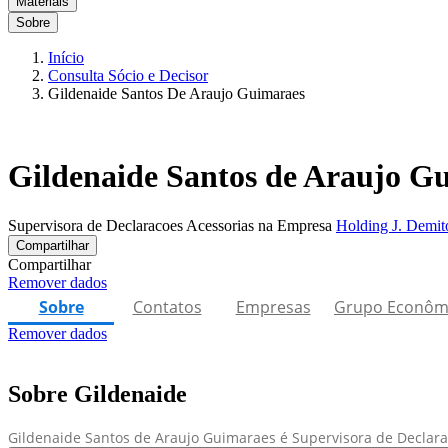
Materiais
Sobre
Início
Consulta Sócio e Decisor
Gildenaide Santos De Araujo Guimaraes
Gildenaide Santos de Araujo G
Supervisora de Declaracoes Acessorias na Empresa
Holding J. Demit
Compartilhar
Compartilhar
Remover dados
Sobre
Contatos
Empresas
Grupo Econôm
Remover dados
Sobre Gildenaide
Gildenaide Santos de Araujo Guimaraes é Supervisora de Declaraco