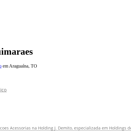
uimaraes
o
em Araguaína, TO
ico
es Acessorias na Holding J. Demito, especializada em Holdings de 