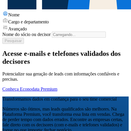
Nome
Cargo e departamento
Avançado
Nome do sócio ou decisor
Pesquisar
Acesse e-mails e telefones validados dos
decisores
Potencialize sua geração de leads com informações confiáveis e
precisas.
Conheça Econodata Premium
Transformamos dados em confiança para o seu time comercial
Números são ótimos, mas leads qualificados são melhores. Na
Plataforma Premium, você transforma essa lista em vendas. Chega
de perder tempo com dados errados. Encontre as empresas certas,
fale direto com os decisores (com e-mails e telefones validados) e
foque no que importa: fechar negócio.