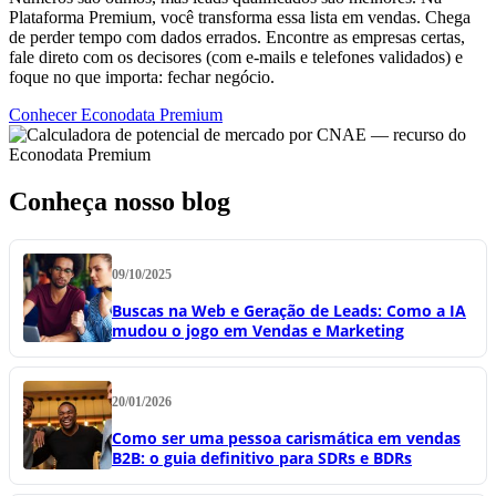
Plataforma Premium, você transforma essa lista em vendas. Chega
de perder tempo com dados errados. Encontre as empresas certas,
fale direto com os decisores (com e-mails e telefones validados) e
foque no que importa: fechar negócio.
Conhecer Econodata Premium
Conheça nosso blog
09/10/2025
Buscas na Web e Geração de Leads: Como a IA
mudou o jogo em Vendas e Marketing
20/01/2026
Como ser uma pessoa carismática em vendas
B2B: o guia definitivo para SDRs e BDRs