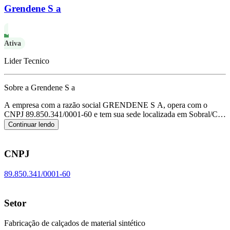
Grendene S a
Ativa
Lider Tecnico
Sobre a Grendene S a
A empresa com a razão social GRENDENE S A, opera com o
CNPJ 89.850.341/0001-60 e tem sua sede localizada em Sobral/CE.
Seu foco principal de atuação é de fabricação de calçados de
Continuar lendo
material sintético, de acordo com o código CNAE C-1533-5/00.
CNPJ
89.850.341/0001-60
Setor
Fabricação de calçados de material sintético