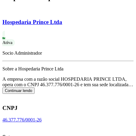
Hospedaria Prince Ltda
Ativa
Socio Administrador
Sobre a Hospedaria Prince Ltda
A empresa com a razão social HOSPEDARIA PRINCE LTDA,
opera com o CNPJ 46.377.776/0001-26 e tem sua sede localizada
em Sao Paulo/SP.
Seu foco principal de atuação é de outros
Continuar lendo
alojamentos não especificados anteriormente, de acordo com o
código CNAE I-5590-6/99.
CNPJ
46.377.776/0001-26