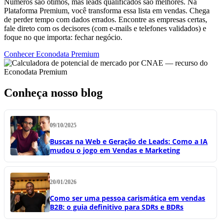
Números são ótimos, mas leads qualificados são melhores. Na
Plataforma Premium, você transforma essa lista em vendas. Chega
de perder tempo com dados errados. Encontre as empresas certas,
fale direto com os decisores (com e-mails e telefones validados) e
foque no que importa: fechar negócio.
Conhecer Econodata Premium
Conheça nosso blog
09/10/2025
Buscas na Web e Geração de Leads: Como a IA
mudou o jogo em Vendas e Marketing
20/01/2026
Como ser uma pessoa carismática em vendas
B2B: o guia definitivo para SDRs e BDRs