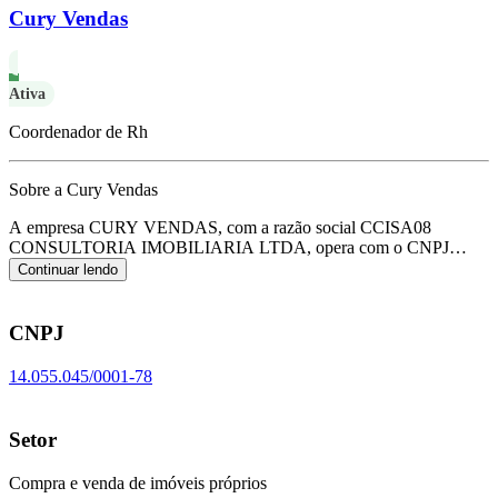
Cury Vendas
Ativa
Coordenador de Rh
Sobre a Cury Vendas
A empresa CURY VENDAS, com a razão social CCISA08
CONSULTORIA IMOBILIARIA LTDA, opera com o CNPJ
14.055.045/0001-78 e tem sua sede localizada em Sao Paulo/SP.
Continuar lendo
Seu foco principal de atuação é de compra e venda de imóveis
próprios, de acordo com o código CNAE L-6810-2/01.
CNPJ
14.055.045/0001-78
Setor
Compra e venda de imóveis próprios