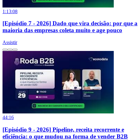
1:13:08
[Episódio 7 - 2026] Dado que vira decisão: por que a
maioria das empresas coleta muito e age pouco
Assistir
44:16
[Episódio 9 - 2026] Pipeline, receita recorrente e
eficiência: o que mudou na forma de vender B2B