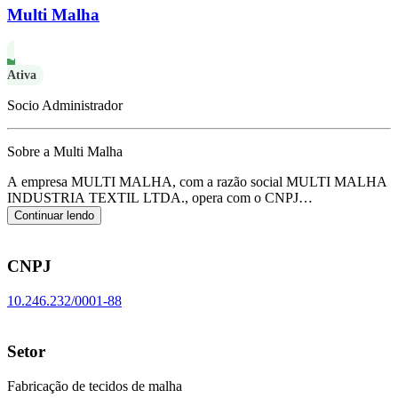
Multi Malha
Ativa
Socio Administrador
Sobre a Multi Malha
A empresa MULTI MALHA, com a razão social MULTI MALHA
INDUSTRIA TEXTIL LTDA., opera com o CNPJ
10.246.232/0001-88 e tem sua sede localizada em Jaragua do
Continuar lendo
Sul/SC.
Seu foco principal de atuação é de fabricação de tecidos de
malha, de acordo com o código CNAE C-1330-8/00.
CNPJ
10.246.232/0001-88
Setor
Fabricação de tecidos de malha