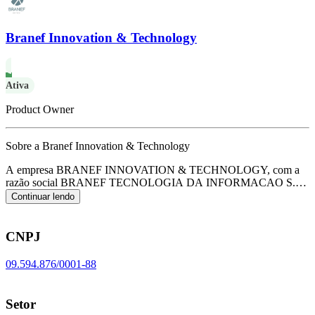
Branef Innovation & Technology
Ativa
Product Owner
Sobre a Branef Innovation & Technology
A empresa BRANEF INNOVATION & TECHNOLOGY, com a
razão social BRANEF TECNOLOGIA DA INFORMACAO S.A,
opera com o CNPJ 09.594.876/0001-88 e tem sua sede localizada
Continuar lendo
em Salvador/BA.
Seu foco principal de atuação é de
desenvolvimento e licenciamento de programas de computador
customizáveis, de acordo com o código CNAE J-6202-3/00.
CNPJ
09.594.876/0001-88
Setor