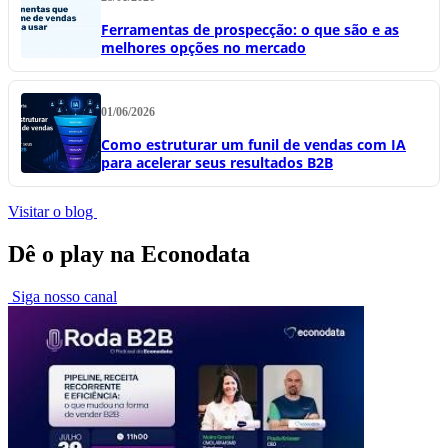
Ferramentas de prospecção: o que são e as
melhores opções no mercado
01/06/2026
Como estruturar um funil de vendas com IA
para acelerar seus resultados B2B
Visitar o blog
Dê o play na Econodata
Siga nosso canal