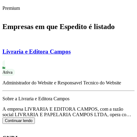
Premium
Empresas em que Espedito é listado
Livraria e Editora Campos
Ativa
Administrador do Website e Responsavel Tecnico do Website
Sobre a Livraria e Editora Campos
A empresa LIVRARIA E EDITORA CAMPOS, com a razão
social LIVRARIA E PAPELARIA CAMPOS LTDA, opera com o
CNPJ 04.154.079/0001-66 e tem sua sede localizada em
Continuar lendo
Teresina/PI.
Seu foco principal de atuação é de comércio atacadista
de livros, jornais e outras publicações, de acordo com o código
CNAE G-4647-8/02.