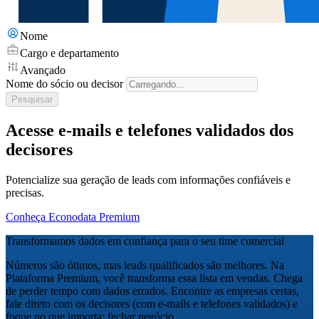
Nome
Cargo e departamento
Avançado
Nome do sócio ou decisor
Pesquisar
Acesse e-mails e telefones validados dos
decisores
Potencialize sua geração de leads com informações confiáveis e
precisas.
Conheça Econodata Premium
Transformamos dados em confiança para o seu time comercial
Números são ótimos, mas leads qualificados são melhores. Na
Plataforma Premium, você transforma essa lista em vendas. Chega
de perder tempo com dados errados. Encontre as empresas certas,
fale direto com os decisores (com e-mails e telefones validados) e
foque no que importa: fechar negócio.