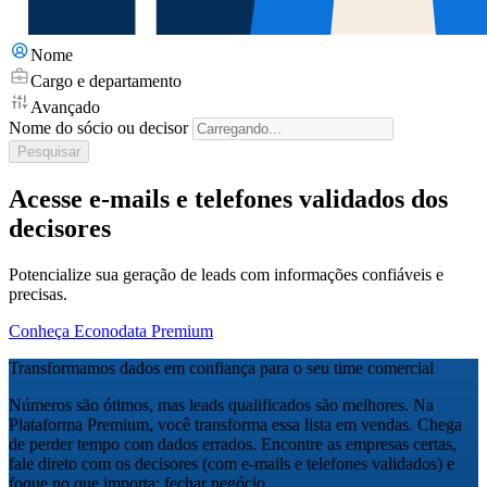
Nome
Cargo e departamento
Avançado
Nome do sócio ou decisor
Pesquisar
Acesse e-mails e telefones validados dos
decisores
Potencialize sua geração de leads com informações confiáveis e
precisas.
Conheça Econodata Premium
Transformamos dados em confiança para o seu time comercial
Números são ótimos, mas leads qualificados são melhores. Na
Plataforma Premium, você transforma essa lista em vendas. Chega
de perder tempo com dados errados. Encontre as empresas certas,
fale direto com os decisores (com e-mails e telefones validados) e
foque no que importa: fechar negócio.