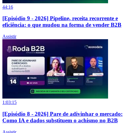
44:16
[Episódio 9 - 2026] Pipeline, receita recorrente e
eficiência: o que mudou na forma de vender B2B
Assistir
1:03:15
[Episódio 8 - 2026] Pare de adivinhar o mercado:
Como IA e dados substituem o achismo no B2B
Assistir