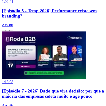
1:02:41
[Episódio 5 - Temp 2026] Performance existe sem
branding?
Assistir
1:13:08
[Episódio 7 - 2026] Dado que vira decisão: por que a
maioria das empresas coleta muito e age pouco
Assistir