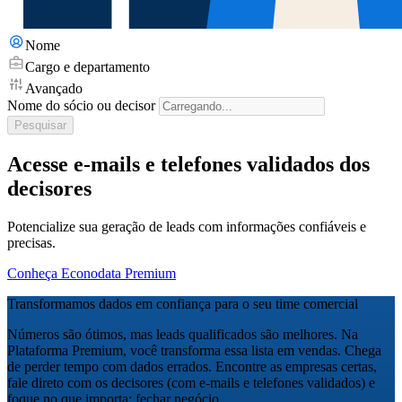
Nome
Cargo e departamento
Avançado
Nome do sócio ou decisor
Pesquisar
Acesse e-mails e telefones validados dos
decisores
Potencialize sua geração de leads com informações confiáveis e
precisas.
Conheça Econodata Premium
Transformamos dados em confiança para o seu time comercial
Números são ótimos, mas leads qualificados são melhores. Na
Plataforma Premium, você transforma essa lista em vendas. Chega
de perder tempo com dados errados. Encontre as empresas certas,
fale direto com os decisores (com e-mails e telefones validados) e
foque no que importa: fechar negócio.