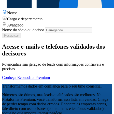
Nome
Cargo e departamento
Avançado
Nome do sócio ou decisor
Pesquisar
Acesse e-mails e telefones validados dos
decisores
Potencialize sua geração de leads com informações confiáveis e
precisas.
Conheça Econodata Premium
Transformamos dados em confiança para o seu time comercial
Números são ótimos, mas leads qualificados são melhores. Na
Plataforma Premium, você transforma essa lista em vendas. Chega
de perder tempo com dados errados. Encontre as empresas certas,
fale direto com os decisores (com e-mails e telefones validados) e
foque no que importa: fechar negócio.