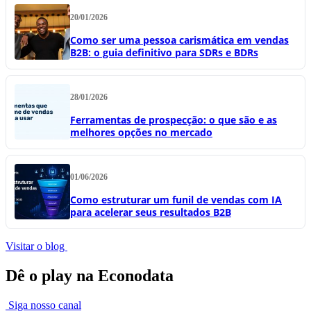
20/01/2026
Como ser uma pessoa carismática em vendas
B2B: o guia definitivo para SDRs e BDRs
28/01/2026
Ferramentas de prospecção: o que são e as
melhores opções no mercado
01/06/2026
Como estruturar um funil de vendas com IA
para acelerar seus resultados B2B
Visitar o blog
Dê o play na Econodata
Siga nosso canal