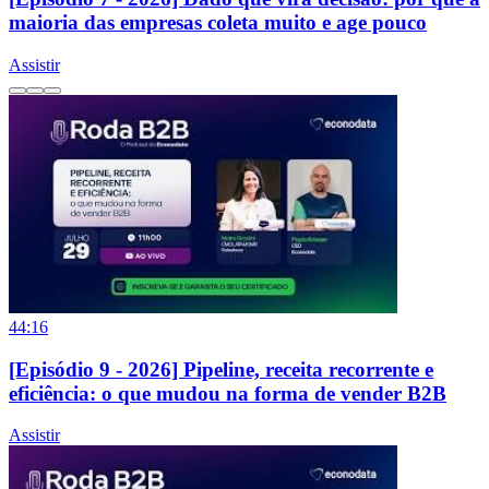
maioria das empresas coleta muito e age pouco
Assistir
44:16
[Episódio 9 - 2026] Pipeline, receita recorrente e
eficiência: o que mudou na forma de vender B2B
Assistir