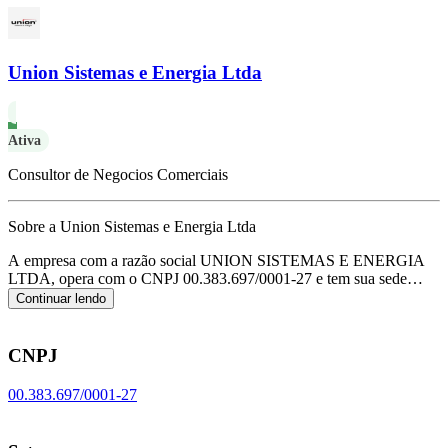
Union Sistemas e Energia Ltda
Ativa
Consultor de Negocios Comerciais
Sobre a Union Sistemas e Energia Ltda
A empresa com a razão social UNION SISTEMAS E ENERGIA
LTDA, opera com o CNPJ 00.383.697/0001-27 e tem sua sede
localizada em Sao Paulo/SP.
Seu foco principal de atuação é de
Continuar lendo
comércio atacadista de outras máquinas e equipamentos não
especificados anteriormente; partes e peças, de acordo com o código
CNAE G-4669-9/99.
CNPJ
00.383.697/0001-27