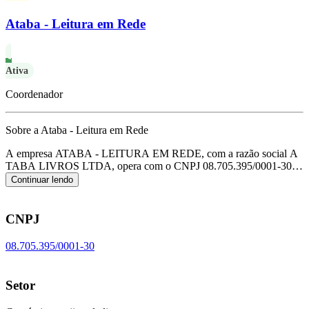
Ataba - Leitura em Rede
Ativa
Coordenador
Sobre a Ataba - Leitura em Rede
A empresa ATABA - LEITURA EM REDE, com a razão social A
TABA LIVROS LTDA, opera com o CNPJ 08.705.395/0001-30 e
tem sua sede localizada em Sao Paulo/SP.
Seu foco principal de
Continuar lendo
atuação é de comércio varejista de livros, de acordo com o código
CNAE G-4761-0/01.
CNPJ
08.705.395/0001-30
Setor