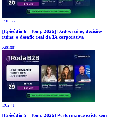
1:10:56
[Episódio 6 - Temp 2026] Dados ruins, decisões
ruins: o desafio real da IA corporativa
Assistir
1:02:41
[Episódio 5 - Temp 2026] Performance existe sem