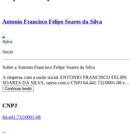
Antonio Francisco Felipe Soares da Silva
Ativa
Socio
Sobre a Antonio Francisco Felipe Soares da Silva
A empresa com a razão social ANTONIO FRANCISCO FELIPE
SOARES DA SILVA, opera com o CNPJ 64.441.732/0001-08 e
tem sua sede localizada em Teresina/PI.
Seu foco principal de
Continuar lendo
atuação é de outras atividades de ensino não especificadas
anteriormente, de acordo com o código CNAE P-8599-6/99.
CNPJ
64.441.732/0001-08