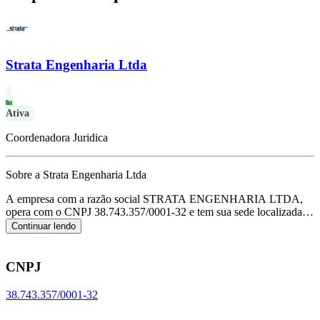
Strata Engenharia Ltda
Ativa
Coordenadora Juridica
Sobre a Strata Engenharia Ltda
A empresa com a razão social STRATA ENGENHARIA LTDA,
opera com o CNPJ 38.743.357/0001-32 e tem sua sede localizada
em Belo Horizonte/MG.
Seu foco principal de atuação é de serviços
Continuar lendo
de engenharia, de acordo com o código CNAE M-7112-0/00.
CNPJ
38.743.357/0001-32