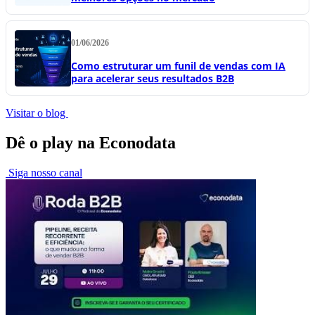
01/06/2026
Como estruturar um funil de vendas com IA
para acelerar seus resultados B2B
Visitar o blog
Dê o play na Econodata
Siga nosso canal