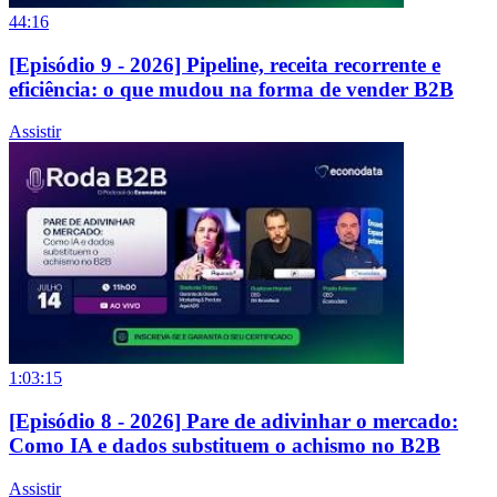
44:16
[Episódio 9 - 2026] Pipeline, receita recorrente e
eficiência: o que mudou na forma de vender B2B
Assistir
1:03:15
[Episódio 8 - 2026] Pare de adivinhar o mercado:
Como IA e dados substituem o achismo no B2B
Assistir