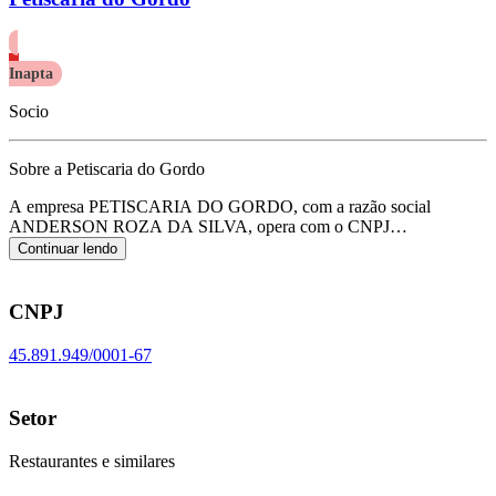
Inapta
Socio
Sobre a Petiscaria do Gordo
A empresa PETISCARIA DO GORDO, com a razão social
ANDERSON ROZA DA SILVA, opera com o CNPJ
45.891.949/0001-67 e tem sua sede localizada em Porto Alegre/RS.
Continuar lendo
Seu foco principal de atuação é de restaurantes e similares, de
acordo com o código CNAE I-5611-2/01.
CNPJ
45.891.949/0001-67
Setor
Restaurantes e similares