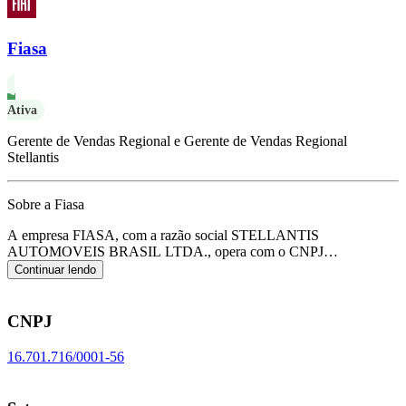
Fiasa
Ativa
Gerente de Vendas Regional e Gerente de Vendas Regional
Stellantis
Sobre a Fiasa
A empresa FIASA, com a razão social STELLANTIS
AUTOMOVEIS BRASIL LTDA., opera com o CNPJ
16.701.716/0001-56 e tem sua sede localizada em Betim/MG.
Seu
Continuar lendo
foco principal de atuação é de fabricação de automóveis, camionetas
e utilitários, de acordo com o código CNAE C-2910-7/01.
CNPJ
16.701.716/0001-56