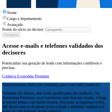
Nome
Cargo e departamento
Avançado
Nome do sócio ou decisor
Pesquisar
Acesse e-mails e telefones validados dos
decisores
Potencialize sua geração de leads com informações confiáveis e
precisas.
Conheça Econodata Premium
Transformamos dados em confiança para o seu time comercial
Números são ótimos, mas leads qualificados são melhores. Na
Plataforma Premium, você transforma essa lista em vendas. Chega
de perder tempo com dados errados. Encontre as empresas certas,
fale direto com os decisores (com e-mails e telefones validados) e
foque no que importa: fechar negócio.