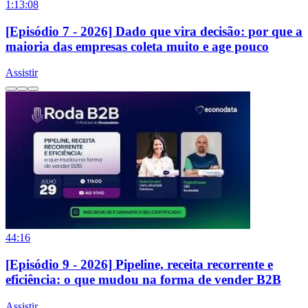
1:13:08
[Episódio 7 - 2026] Dado que vira decisão: por que a
maioria das empresas coleta muito e age pouco
Assistir
44:16
[Episódio 9 - 2026] Pipeline, receita recorrente e
eficiência: o que mudou na forma de vender B2B
Assistir