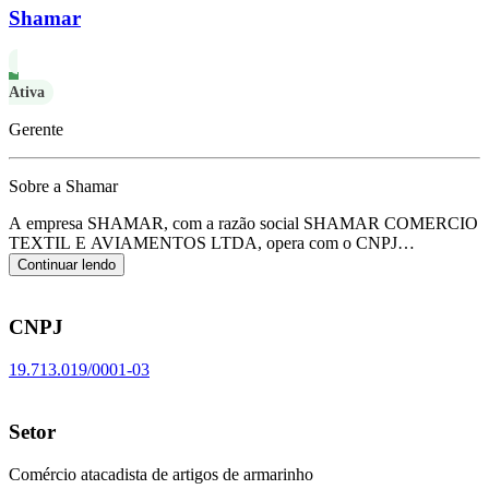
Shamar
Ativa
Gerente
Sobre a Shamar
A empresa SHAMAR, com a razão social SHAMAR COMERCIO
TEXTIL E AVIAMENTOS LTDA, opera com o CNPJ
19.713.019/0001-03 e tem sua sede localizada em Sao Paulo/SP.
Continuar lendo
Seu foco principal de atuação é de comércio atacadista de artigos de
armarinho, de acordo com o código CNAE G-4641-9/03.
CNPJ
19.713.019/0001-03
Setor
Comércio atacadista de artigos de armarinho