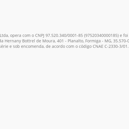
Ltda, opera com o CNPJ 97.520.340/0001-85
(97520340000185)
e foi
da Hernany Bottrel de Moura, 401 - Planalto, Formiga - MG, 35.570-
série e sob encomenda, de acordo com o código CNAE C-2330-3/01.