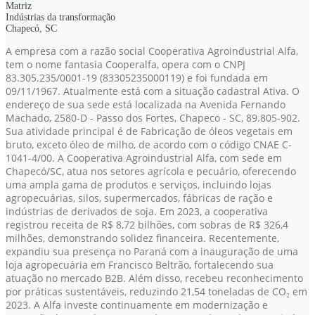
Matriz
Indústrias da transformação
Chapecó, SC
A empresa com a razão social Cooperativa Agroindustrial Alfa,
tem o nome fantasia Cooperalfa, opera com o CNPJ
83.305.235/0001-19
(83305235000119)
e foi fundada em
09/11/1967. Atualmente está com a situação cadastral Ativa. O
endereço de sua sede está localizada na Avenida Fernando
Machado, 2580-D - Passo dos Fortes, Chapeco - SC, 89.805-902.
Sua atividade principal é de Fabricação de óleos vegetais em
bruto, exceto óleo de milho, de acordo com o código CNAE C-
1041-4/00. A Cooperativa Agroindustrial Alfa, com sede em
Chapecó/SC, atua nos setores agrícola e pecuário, oferecendo
uma ampla gama de produtos e serviços, incluindo lojas
agropecuárias, silos, supermercados, fábricas de ração e
indústrias de derivados de soja. Em 2023, a cooperativa
registrou receita de R$ 8,72 bilhões, com sobras de R$ 326,4
milhões, demonstrando solidez financeira. Recentemente,
expandiu sua presença no Paraná com a inauguração de uma
loja agropecuária em Francisco Beltrão, fortalecendo sua
atuação no mercado B2B. Além disso, recebeu reconhecimento
por práticas sustentáveis, reduzindo 21,54 toneladas de CO₂ em
2023. A Alfa investe continuamente em modernização e