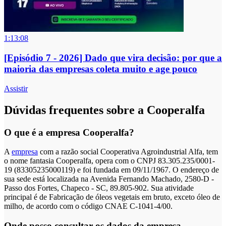
1:13:08
[Episódio 7 - 2026] Dado que vira decisão: por que a
maioria das empresas coleta muito e age pouco
Assistir
Dúvidas frequentes sobre a Cooperalfa
O que é a empresa Cooperalfa?
A
empresa
com a razão social Cooperativa Agroindustrial Alfa, tem
o nome fantasia Cooperalfa, opera com o CNPJ 83.305.235/0001-
19 (83305235000119) e foi fundada em 09/11/1967. O endereço de
sua sede está localizada na Avenida Fernando Machado, 2580-D -
Passo dos Fortes, Chapeco - SC, 89.805-902. Sua atividade
principal é de Fabricação de óleos vegetais em bruto, exceto óleo de
milho, de acordo com o código CNAE C-1041-4/00.
Onde posso consultar os dados da empresa