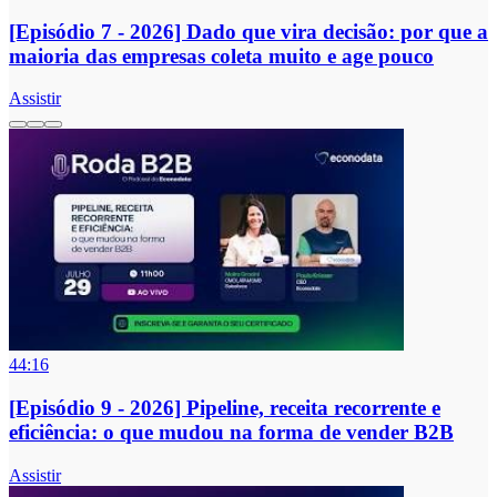
[Episódio 7 - 2026] Dado que vira decisão: por que a
maioria das empresas coleta muito e age pouco
Assistir
44:16
[Episódio 9 - 2026] Pipeline, receita recorrente e
eficiência: o que mudou na forma de vender B2B
Assistir