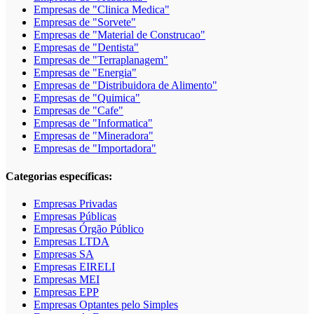
Empresas de "Clinica Medica"
Empresas de "Sorvete"
Empresas de "Material de Construcao"
Empresas de "Dentista"
Empresas de "Terraplanagem"
Empresas de "Energia"
Empresas de "Distribuidora de Alimento"
Empresas de "Quimica"
Empresas de "Cafe"
Empresas de "Informatica"
Empresas de "Mineradora"
Empresas de "Importadora"
Categorias específicas:
Empresas Privadas
Empresas Públicas
Empresas Órgão Público
Empresas LTDA
Empresas SA
Empresas EIRELI
Empresas MEI
Empresas EPP
Empresas Optantes pelo Simples