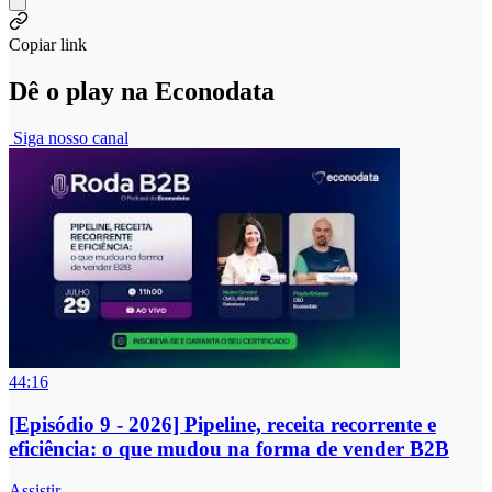
Copiar link
Dê o play na Econodata
Siga nosso canal
44:16
[Episódio 9 - 2026] Pipeline, receita recorrente e
eficiência: o que mudou na forma de vender B2B
Assistir