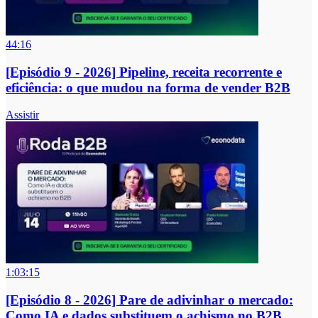
44:16
[Episódio 9 - 2026] Pipeline, receita recorrente e
eficiência: o que mudou na forma de vender B2B
Assistir
1:03:15
[Episódio 8 - 2026] Pare de adivinhar o mercado:
Como IA e dados substituem o achismo no B2B