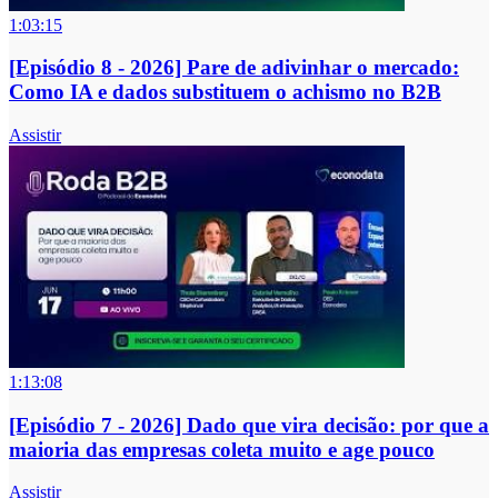
1:03:15
[Episódio 8 - 2026] Pare de adivinhar o mercado:
Como IA e dados substituem o achismo no B2B
Assistir
1:13:08
[Episódio 7 - 2026] Dado que vira decisão: por que a
maioria das empresas coleta muito e age pouco
Assistir