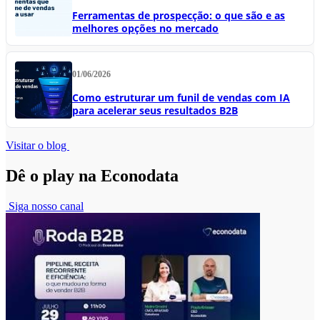
Ferramentas de prospecção: o que são e as
melhores opções no mercado
01/06/2026
Como estruturar um funil de vendas com IA
para acelerar seus resultados B2B
Visitar o blog
Dê o play na Econodata
Siga nosso canal