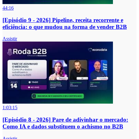
44:16
[Episódio 9 - 2026] Pipeline, receita recorrente e
eficiência: o que mudou na forma de vender B2B
Assistir
1:03:15
[Episódio 8 - 2026] Pare de adivinhar o mercado:
Como IA e dados substituem o achismo no B2B
Assistir