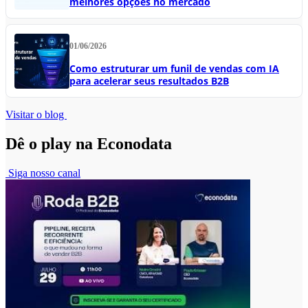
melhores opções no mercado
01/06/2026
Como estruturar um funil de vendas com IA
para acelerar seus resultados B2B
Visitar o blog
Dê o play na Econodata
Siga nosso canal