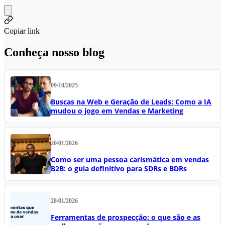
Copiar link
Conheça nosso blog
09/10/2025
Buscas na Web e Geração de Leads: Como a IA
mudou o jogo em Vendas e Marketing
20/01/2026
Como ser uma pessoa carismática em vendas
B2B: o guia definitivo para SDRs e BDRs
28/01/2026
Ferramentas de prospecção: o que são e as