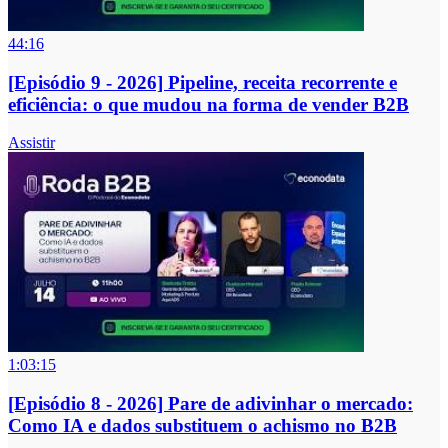
44:16
[Episódio 9 - 2026] Pipeline, receita recorrente e
eficiência: o que mudou na forma de vender B2B
Assistir
1:03:15
[Episódio 8 - 2026] Pare de adivinhar o mercado:
Como IA e dados substituem o achismo no B2B