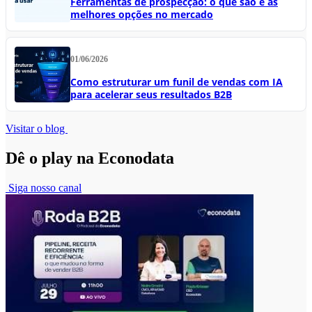
Ferramentas de prospecção: o que são e as
melhores opções no mercado
01/06/2026
Como estruturar um funil de vendas com IA
para acelerar seus resultados B2B
Visitar o blog
Dê o play na Econodata
Siga nosso canal