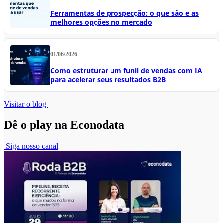
Ferramentas de prospecção: o que são e as
melhores opções no mercado
01/06/2026
Como estruturar um funil de vendas com IA
para acelerar seus resultados B2B
Visitar o blog
Dê o play na Econodata
Siga nosso canal