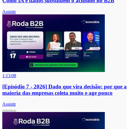
Como IA e dados substituem o achismo no B2B
Assistir
1:13:08
[Episódio 7 - 2026] Dado que vira decisão: por que a
maioria das empresas coleta muito e age pouco
Assistir