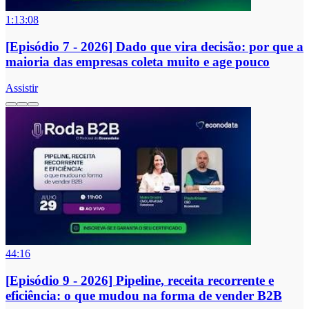
1:13:08
[Episódio 7 - 2026] Dado que vira decisão: por que a
maioria das empresas coleta muito e age pouco
Assistir
44:16
[Episódio 9 - 2026] Pipeline, receita recorrente e
eficiência: o que mudou na forma de vender B2B