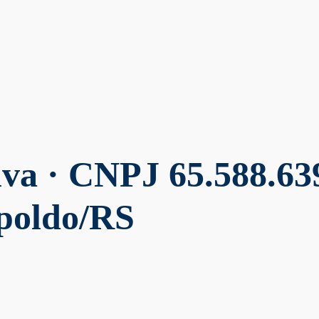
lva
· CNPJ 65.588.639
poldo/RS