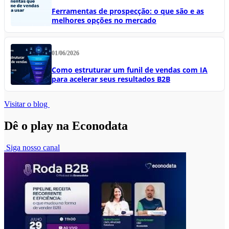
Ferramentas de prospecção: o que são e as
melhores opções no mercado
01/06/2026
Como estruturar um funil de vendas com IA
para acelerar seus resultados B2B
Visitar o blog
Dê o play na Econodata
Siga nosso canal