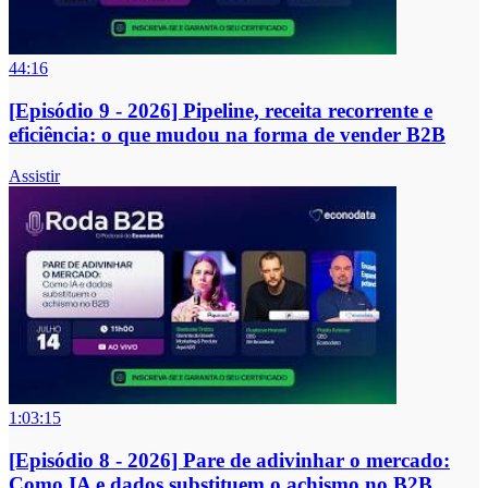
44:16
[Episódio 9 - 2026] Pipeline, receita recorrente e
eficiência: o que mudou na forma de vender B2B
Assistir
1:03:15
[Episódio 8 - 2026] Pare de adivinhar o mercado:
Como IA e dados substituem o achismo no B2B