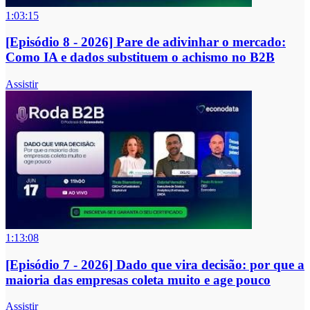
1:03:15
[Episódio 8 - 2026] Pare de adivinhar o mercado:
Como IA e dados substituem o achismo no B2B
Assistir
1:13:08
[Episódio 7 - 2026] Dado que vira decisão: por que a
maioria das empresas coleta muito e age pouco
Assistir