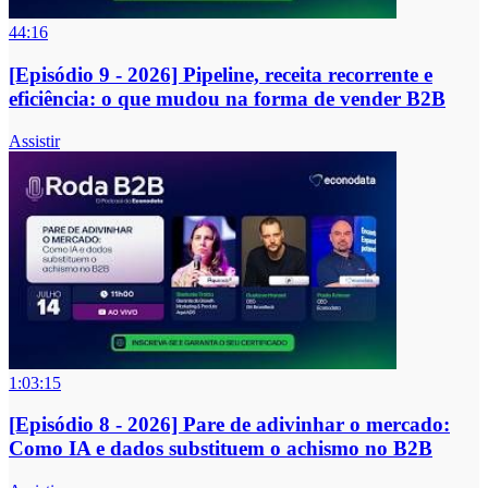
44:16
[Episódio 9 - 2026] Pipeline, receita recorrente e
eficiência: o que mudou na forma de vender B2B
Assistir
1:03:15
[Episódio 8 - 2026] Pare de adivinhar o mercado:
Como IA e dados substituem o achismo no B2B