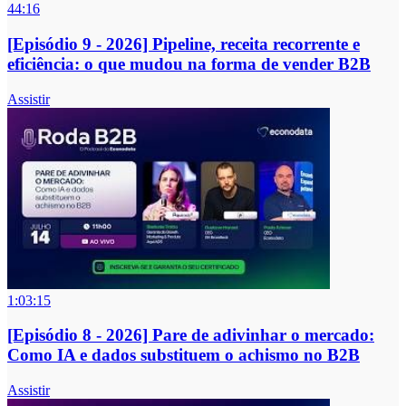
44:16
[Episódio 9 - 2026] Pipeline, receita recorrente e
eficiência: o que mudou na forma de vender B2B
Assistir
1:03:15
[Episódio 8 - 2026] Pare de adivinhar o mercado:
Como IA e dados substituem o achismo no B2B
Assistir