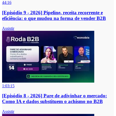
44:16
[Episódio 9 - 2026] Pipeline, receita recorrente e
eficiência: o que mudou na forma de vender B2B
Assistir
1:03:15
[Episódio 8 - 2026] Pare de adivinhar o mercado:
Como IA e dados substituem o achismo no B2B
Assistir