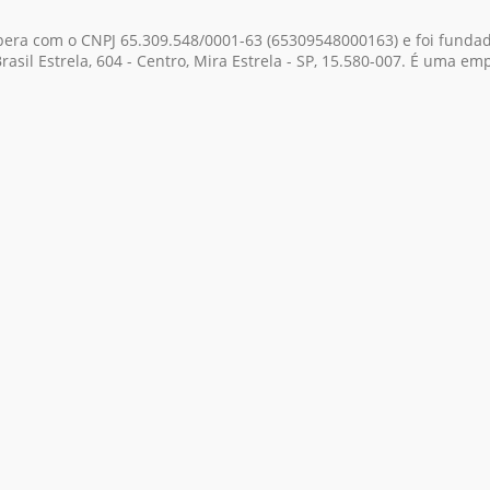
pera com o CNPJ 65.309.548/0001-63
(65309548000163)
e foi funda
asil Estrela, 604 - Centro, Mira Estrela - SP, 15.580-007. É uma em