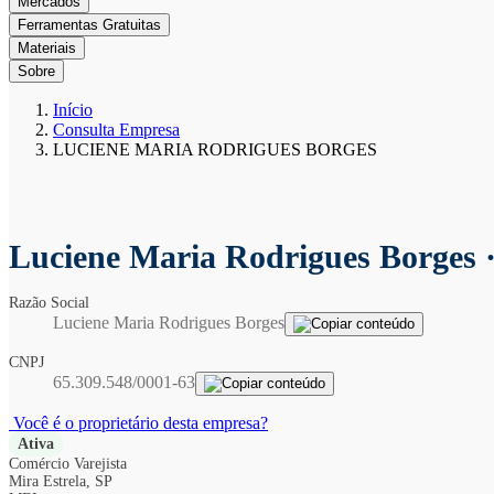
Mercados
Ferramentas Gratuitas
Materiais
Sobre
Início
Consulta Empresa
LUCIENE MARIA RODRIGUES BORGES
Luciene Maria Rodrigues Borges
Razão Social
Luciene Maria Rodrigues Borges
CNPJ
65.309.548/0001-63
Você é o proprietário desta empresa?
Ativa
Comércio Varejista
Mira Estrela, SP