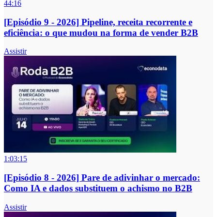
44:16
[Episódio 9 - 2026] Pipeline, receita recorrente e
eficiência: o que mudou na forma de vender B2B
Assistir
1:03:15
[Episódio 8 - 2026] Pare de adivinhar o mercado:
Como IA e dados substituem o achismo no B2B
Assistir