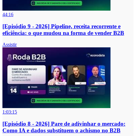
44:16
[Episódio 9 - 2026] Pipeline, receita recorrente e
eficiência: o que mudou na forma de vender B2B
Assistir
1:03:15
[Episódio 8 - 2026] Pare de adivinhar o mercado:
Como IA e dados substituem o achismo no B2B