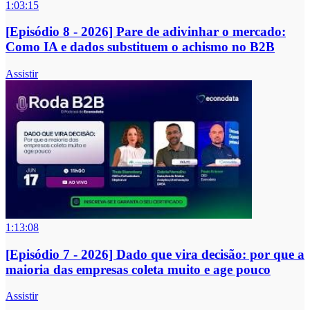
1:03:15
[Episódio 8 - 2026] Pare de adivinhar o mercado:
Como IA e dados substituem o achismo no B2B
Assistir
1:13:08
[Episódio 7 - 2026] Dado que vira decisão: por que a
maioria das empresas coleta muito e age pouco
Assistir