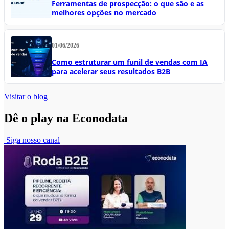
Ferramentas de prospecção: o que são e as
melhores opções no mercado
01/06/2026
Como estruturar um funil de vendas com IA
para acelerar seus resultados B2B
Visitar o blog
Dê o play na Econodata
Siga nosso canal