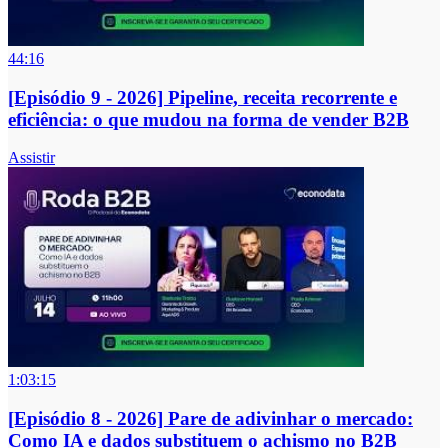
44:16
[Episódio 9 - 2026] Pipeline, receita recorrente e
eficiência: o que mudou na forma de vender B2B
Assistir
1:03:15
[Episódio 8 - 2026] Pare de adivinhar o mercado:
Como IA e dados substituem o achismo no B2B