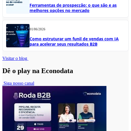
Ferramentas de prospecção: o que são e as
melhores opções no mercado
01/06/2026
Como estruturar um funil de vendas com IA
para acelerar seus resultados B2B
Visitar o blog
Dê o play na Econodata
Siga nosso canal