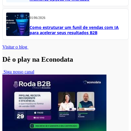
01/06/2026
Como estruturar um funil de vendas com IA
para acelerar seus resultados B2B
Visitar o blog
Dê o play na Econodata
Siga nosso canal