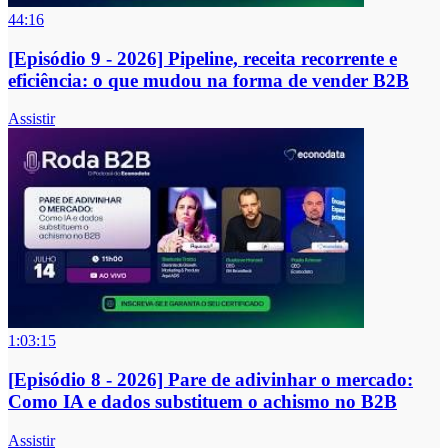
44:16
[Episódio 9 - 2026] Pipeline, receita recorrente e
eficiência: o que mudou na forma de vender B2B
Assistir
1:03:15
[Episódio 8 - 2026] Pare de adivinhar o mercado:
Como IA e dados substituem o achismo no B2B
Assistir