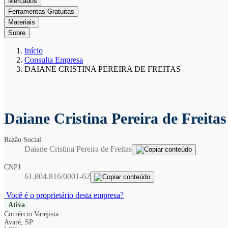
Mercados
Ferramentas Gratuitas
Materiais
Sobre
Início
Consulta Empresa
DAIANE CRISTINA PEREIRA DE FREITAS
Daiane Cristina Pereira de Freita
Razão Social
Daiane Cristina Pereira de Freitas
CNPJ
61.804.816/0001-62
Você é o proprietário desta empresa?
Ativa
Comércio Varejista
Avaré, SP