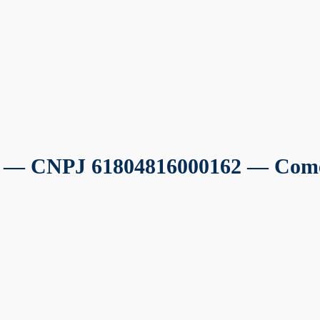
s
— CNPJ 61804816000162 — Comérc