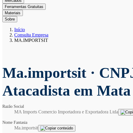
Mercados
Ferramentas Gratuitas
Materiais
Sobre
Início
Consulta Empresa
MA.IMPORTSIT
Ma.importsit
· CNPJ
Atacadista em Mat
Razão Social
MA Imports Comercio Importadora e Exportadora Ltda
Nome Fantasia
Ma.importsit