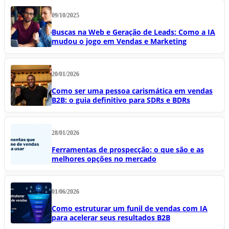
09/10/2025
Buscas na Web e Geração de Leads: Como a IA
mudou o jogo em Vendas e Marketing
20/01/2026
Como ser uma pessoa carismática em vendas
B2B: o guia definitivo para SDRs e BDRs
28/01/2026
Ferramentas de prospecção: o que são e as
melhores opções no mercado
01/06/2026
Como estruturar um funil de vendas com IA
para acelerar seus resultados B2B