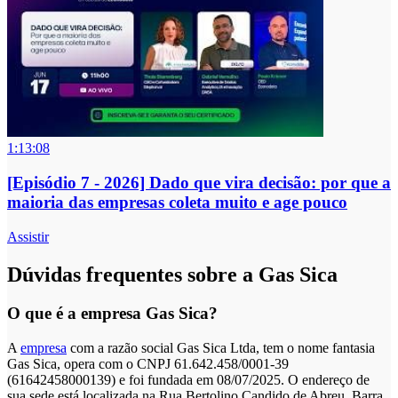
1:13:08
[Episódio 7 - 2026] Dado que vira decisão: por que a
maioria das empresas coleta muito e age pouco
Assistir
Dúvidas frequentes sobre a Gas Sica
O que é a empresa Gas Sica?
A
empresa
com a razão social Gas Sica Ltda, tem o nome fantasia
Gas Sica, opera com o CNPJ 61.642.458/0001-39
(61642458000139) e foi fundada em 08/07/2025. O endereço de
sua sede está localizada na Rua Bertolino Candido de Abreu, Barra