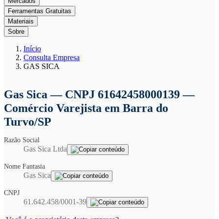
Mercados
Ferramentas Gratuitas
Materiais
Sobre
Início
Consulta Empresa
GAS SICA
Gas Sica
— CNPJ 61642458000139 —
Comércio Varejista em Barra do
Turvo/SP
Razão Social
Gas Sica Ltda
Nome Fantasia
Gas Sica
CNPJ
61.642.458/0001-39