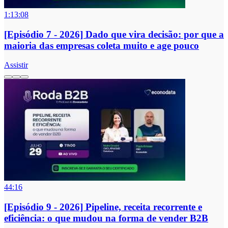
1:13:08
[Episódio 7 - 2026] Dado que vira decisão: por que a
maioria das empresas coleta muito e age pouco
Assistir
44:16
[Episódio 9 - 2026] Pipeline, receita recorrente e
eficiência: o que mudou na forma de vender B2B