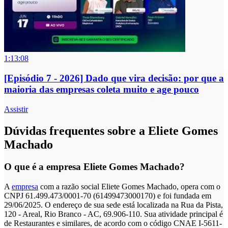
1:13:08
[Episódio 7 - 2026] Dado que vira decisão: por que a
maioria das empresas coleta muito e age pouco
Assistir
Dúvidas frequentes sobre a Eliete Gomes
Machado
O que é a empresa Eliete Gomes Machado?
A
empresa
com a razão social Eliete Gomes Machado, opera com o
CNPJ 61.499.473/0001-70 (61499473000170) e foi fundada em
29/06/2025. O endereço de sua sede está localizada na Rua da Pista,
120 - Areal, Rio Branco - AC, 69.906-110. Sua atividade principal é
de Restaurantes e similares, de acordo com o código CNAE I-5611-