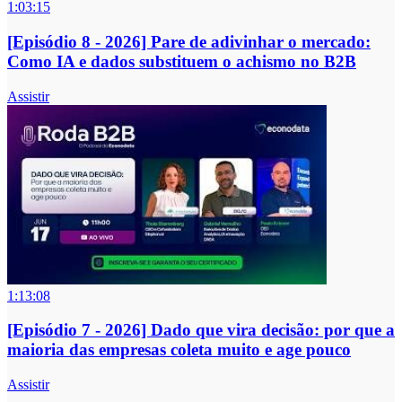
1:03:15
[Episódio 8 - 2026] Pare de adivinhar o mercado:
Como IA e dados substituem o achismo no B2B
Assistir
1:13:08
[Episódio 7 - 2026] Dado que vira decisão: por que a
maioria das empresas coleta muito e age pouco
Assistir