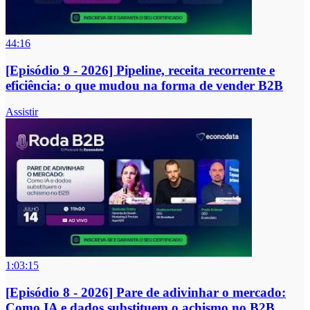
44:16
[Episódio 9 - 2026] Pipeline, receita recorrente e
eficiência: o que mudou na forma de vender B2B
Assistir
1:03:15
[Episódio 8 - 2026] Pare de adivinhar o mercado:
Como IA e dados substituem o achismo no B2B