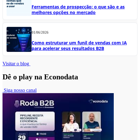
Ferramentas de prospecção: o que são e as
melhores opções no mercado
01/06/2026
Como estruturar um funil de vendas com IA
para acelerar seus resultados B2B
Visitar o blog
Dê o play na Econodata
Siga nosso canal