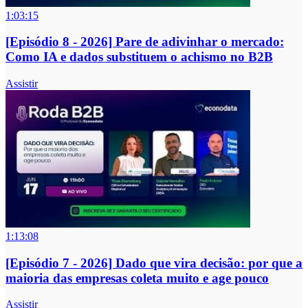
1:03:15
[Episódio 8 - 2026] Pare de adivinhar o mercado:
Como IA e dados substituem o achismo no B2B
Assistir
1:13:08
[Episódio 7 - 2026] Dado que vira decisão: por que a
maioria das empresas coleta muito e age pouco
Assistir